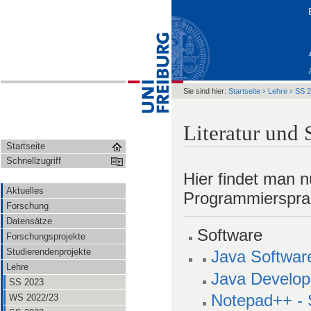
›
›
Sie sind hier:
Startseite
Lehre
SS 
Literatur und 
Startseite
Schnellzugriff
Hier findet man n
Aktuelles
Programmierspra
Forschung
Datensätze
Software
Forschungsprojekte
Studierendenprojekte
Java Softwar
Lehre
Java Develop
SS 2023
Notepad++ - 
WS 2022/23