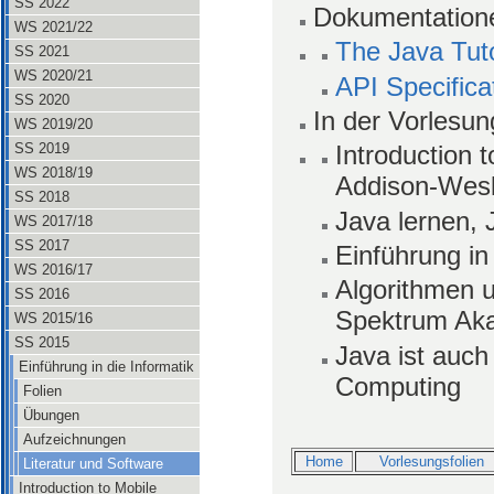
SS 2022
Dokumentationen
WS 2021/22
The Java Tuto
SS 2021
WS 2020/21
API Specificat
SS 2020
In der Vorlesun
WS 2019/20
SS 2019
Introduction
WS 2018/19
Addison-Wes
SS 2018
Java lernen, 
WS 2017/18
SS 2017
Einführung in
WS 2016/17
Algorithmen 
SS 2016
Spektrum Aka
WS 2015/16
SS 2015
Java ist auch
Einführung in die Informatik
Computing
Folien
Übungen
Aufzeichnungen
Home
Vorlesungsfolien
Literatur und Software
Introduction to Mobile