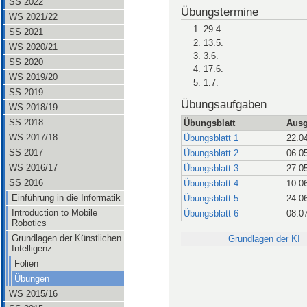
SS 2022
Übungstermine
WS 2021/22
29.4.
SS 2021
13.5.
WS 2020/21
3.6.
SS 2020
17.6.
WS 2019/20
1.7.
SS 2019
Übungsaufgaben
WS 2018/19
SS 2018
Übungsblatt
Ausg
WS 2017/18
Übungsblatt 1
22.04
SS 2017
Übungsblatt 2
06.05
WS 2016/17
Übungsblatt 3
27.05
SS 2016
Übungsblatt 4
10.06
Einführung in die Informatik
Übungsblatt 5
24.06
Introduction to Mobile
Übungsblatt 6
08.07
Robotics
Grundlagen der Künstlichen
Grundlagen der KI
Intelligenz
Folien
Übungen
WS 2015/16