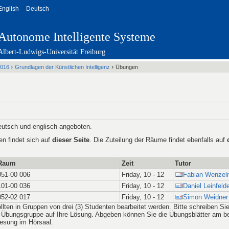
English
Deutsch
Autonome Intelligente Systeme
Albert-Ludwigs-Universität Freiburg
›
›
2016
Grundlagen der Künstlichen Intelligenz
Übungen
utsch und englisch angeboten.
en findet sich auf
dieser Seite
. Die Zuteilung der Räume findet ebenfalls auf
Raum
Zeit
Tutor
051-00 006
Friday, 10 - 12
Fabian Wenze
101-00 036
Friday, 10 - 12
Daniel Leinfeld
052-02 017
Friday, 10 - 12
Simon Weidner
lten in Gruppen von drei (3) Studenten bearbeitet werden. Bitte schreiben Sie 
Übungsgruppe auf Ihre Lösung. Abgeben können Sie die Übungsblätter am be
rlesung im Hörsaal.