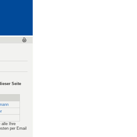
dieser Seite
lmann
er
alle Ihre
sten per Email