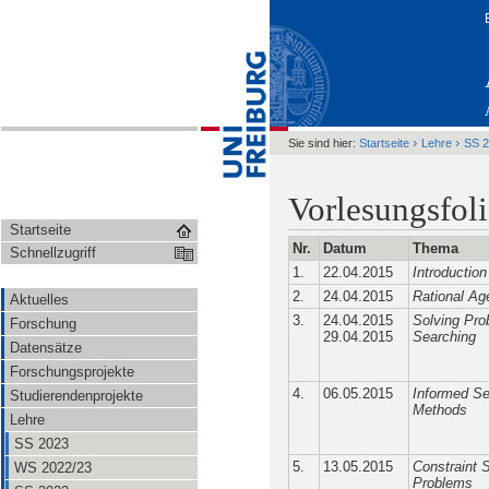
›
›
Sie sind hier:
Startseite
Lehre
SS 
Vorlesungsfol
Startseite
Nr.
Datum
Thema
Schnellzugriff
1.
22.04.2015
Introduction
2.
24.04.2015
Rational Ag
Aktuelles
3.
24.04.2015
Solving Pr
Forschung
29.04.2015
Searching
Datensätze
Forschungsprojekte
4.
06.05.2015
Informed S
Studierendenprojekte
Methods
Lehre
SS 2023
5.
13.05.2015
Constraint S
WS 2022/23
Problems