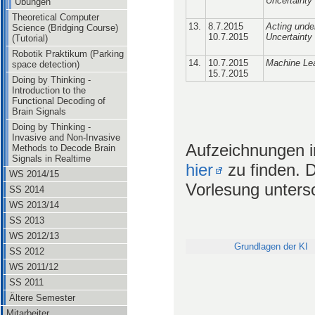
Uncertainty
Übungen
Theoretical Computer
13.
8.7.2015
Acting unde
Science (Bridging Course)
10.7.2015
Uncertainty
(Tutorial)
Robotik Praktikum (Parking
14.
10.7.2015
Machine Le
space detection)
15.7.2015
Doing by Thinking -
Introduction to the
Functional Decoding of
Brain Signals
Doing by Thinking -
Invasive and Non-Invasive
Aufzeichnungen i
Methods to Decode Brain
Signals in Realtime
hier
zu finden. D
WS 2014/15
Vorlesung unters
SS 2014
WS 2013/14
SS 2013
WS 2012/13
Grundlagen der KI
SS 2012
WS 2011/12
SS 2011
Ältere Semester
Mitarbeiter