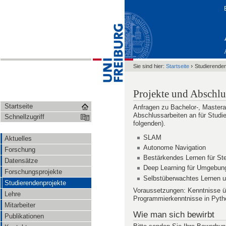
›
Sie sind hier:
Startseite
Studierenden
Projekte und Abschlu
Startseite
Anfragen zu Bachelor-, Masterar
Abschlussarbeiten an für Studi
Schnellzugriff
folgenden).
SLAM
Aktuelles
Autonome Navigation
Forschung
Bestärkendes Lernen für St
Datensätze
Deep Learning für Umgebu
Forschungsprojekte
Selbstüberwachtes Lernen 
Studierendenprojekte
Voraussetzungen: Kenntnisse übe
Lehre
Programmierkenntnisse in Pyth
Mitarbeiter
Wie man sich bewirbt
Publikationen