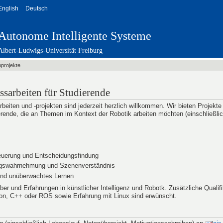
English
Deutsch
Autonome Intelligente Systeme
Albert-Ludwigs-Universität Freiburg
projekte
ssarbeiten für Studierende
beiten und -projekten sind jederzeit herzlich willkommen. Wir bieten Projekte
erende, die an Themen im Kontext der Robotik arbeiten möchten (einschließlic
euerung und Entscheidungsfindung
ngswahrnehmung und Szenenverständnis
und unüberwachtes Lernen
r und Erfahrungen in künstlicher Intelligenz und Robotk. Zusätzliche Qualifi
on, C++ oder ROS sowie Erfahrung mit Linux sind erwünscht.