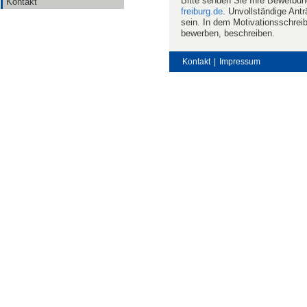
Bitte senden Sie Ihre Bewerbun
Kontakt
freiburg.de
. Unvollständige Antr
sein. In dem Motivationsschreib
bewerben, beschreiben.
Kontakt
|
Impressum