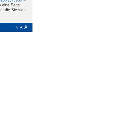
-apply@cs.uni-
s eine Seite
ür die Sie sich
A
A
A