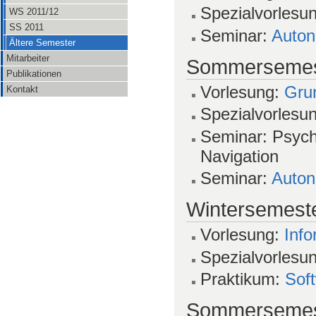
Spezialvorlesu
WS 2011/12
SS 2011
Seminar:
Auton
Ältere Semester
Mitarbeiter
Sommersemes
Publikationen
Vorlesung:
Grun
Kontakt
Spezialvorlesu
Seminar: Psych
Navigation
Seminar:
Auton
Wintersemeste
Vorlesung:
Info
Spezialvorlesu
Praktikum:
Sof
Sommersemes