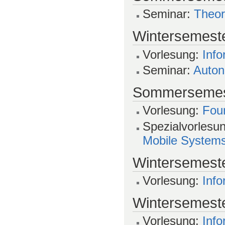
Seminar:
Theor
Wintersemeste
Vorlesung:
Info
Seminar:
Auton
Sommersemes
Vorlesung:
Foun
Spezialvorlesu
Mobile System
Wintersemeste
Vorlesung:
Info
Wintersemeste
Vorlesung:
Info