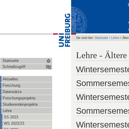
›
›
Sie sind hier:
Startseite
Lehre
Älte
Lehre - Ältere
Startseite
Schnellzugriff
Wintersemeste
Aktuelles
Sommersemes
Forschung
Datensätze
Wintersemeste
Forschungsprojekte
Studierendenprojekte
Sommersemes
Lehre
SS 2023
Wintersemeste
WS 2022/23