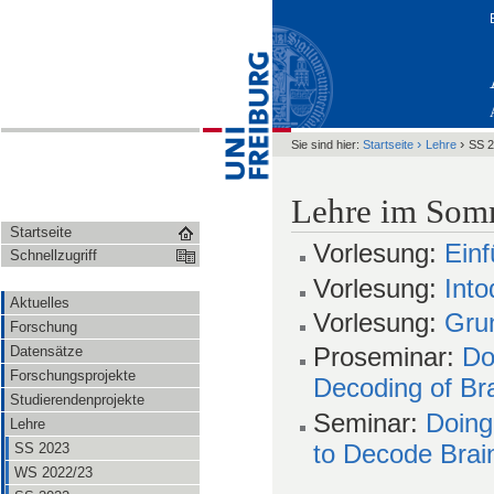
›
›
Sie sind hier:
Startseite
Lehre
SS 
Lehre im Som
Startseite
Vorlesung:
Einf
Schnellzugriff
Vorlesung:
Into
Aktuelles
Vorlesung:
Grun
Forschung
Proseminar:
Do
Datensätze
Forschungsprojekte
Decoding of Bra
Studierendenprojekte
Seminar:
Doing
Lehre
to Decode Brain
SS 2023
WS 2022/23