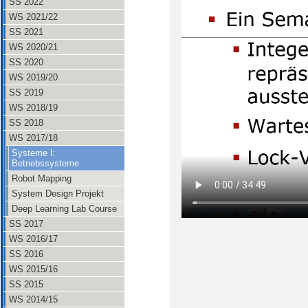
SS 2022
WS 2021/22
SS 2021
WS 2020/21
SS 2020
WS 2019/20
SS 2019
WS 2018/19
SS 2018
WS 2017/18
Systeme I:
Betriebssysteme
Robot Mapping
System Design Projekt
Deep Learning Lab Course
SS 2017
WS 2016/17
SS 2016
WS 2015/16
SS 2015
WS 2014/15