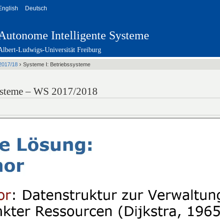
English
Deutsch
Autonome Intelligente Systeme
Albert-Ludwigs-Universität Freiburg
›
2017/18
Systeme I: Betriebssysteme
systeme – WS 2017/2018